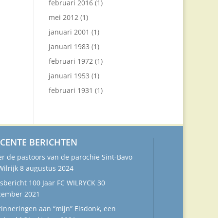
februari 2016
(1)
mei 2012
(1)
januari 2001
(1)
januari 1983
(1)
februari 1972
(1)
januari 1953
(1)
februari 1931
(1)
CENTE BERICHTEN
r de pastoors van de parochie Sint-Bavo
Wilrijk
8 augustus 2024
sbericht 100 Jaar FC WILRYCK
30
cember 2021
inneringen aan “mijn” Elsdonk, een