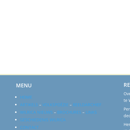
RE
MENU
Ove
HOME
te 
ARTIKELS
–
VOLKSPOËZIE
–
BEELDARCHIEF
Per
WILRICA NIEUWS
–
BROCHURES
–
LINKS
de
GESCHIEDENIS WILRICA
Her
CONTACT