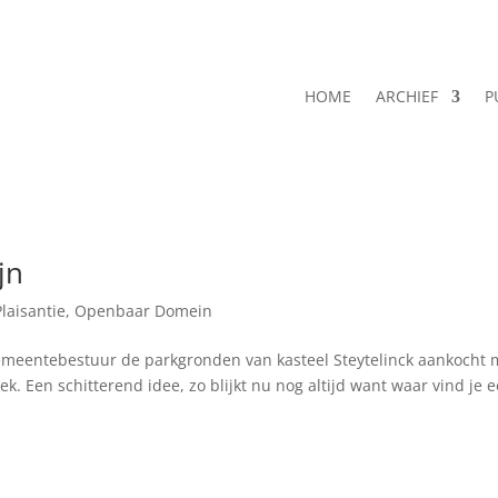
HOME
ARCHIEF
P
jn
laisantie
,
Openbaar Domein
 gemeentebestuur de parkgronden van kasteel Steytelinck aankocht 
ek. Een schitterend idee, zo blijkt nu nog altijd want waar vind je 